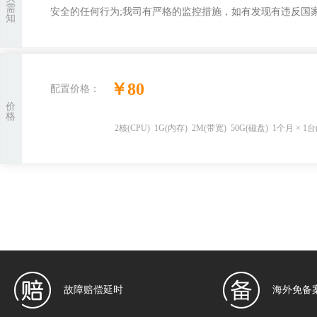
需
安全的任何行为;我司有严格的监控措施，如有发现有违反国家
知
￥
80
配置价格：
价
格
2
核
(CPU)
1
G
(内存)
2
M(带宽)
50
G(磁盘)
1个月
×
1
台
故障赔偿延时
海外免备