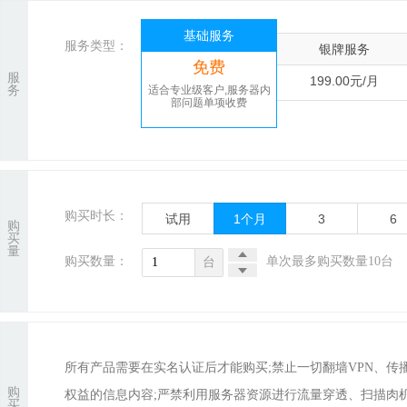
基础服务
服务类型：
银牌服务
免费
服
199.00元/月
务
适合专业级客户,服务器内
部问题单项收费
购买时长：
试用
1
个月
3
6
购
买
量
购买数量：
单次最多购买数量10台
台
所有产品需要在实名认证后才能购买;禁止一切翻墙VPN、
购
权益的信息内容;严禁利用服务器资源进行流量穿透、扫描肉
买