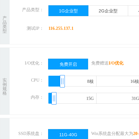
产品类型：
1G企业型
2G企业型
产
品
类
测试IP：
116.255.137.1
型
I/O优化：
免费赠送
I/O优化
免费开启
实
CPU：
8核
8核
16核
16核
例
规
格
内存：
15G
15G
31G
31G
SSD系统盘：
Win系统盘分配最大为
20
11G-40G