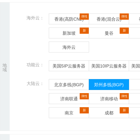
弹性
弹性
海外云：
香港(高防CN2)
香港(混合云)
新
新
新加坡
曼谷
海外云
功能云：
地
美国5IP云服务器
美国10IP云服务器
美国
域
大陆云：
北京多线(BGP)
郑州多线(BGP)
弹性
弹性
济南联通
济南移动
新
新
南京
成都