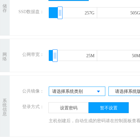
储
存
SSD数据盘：
257G
257G
505G
505G
网
公网带宽：
25M
25M
50M
50M
络
公共镜像：
请选择系统类别
请选择系统
系
统
登录方式：
设置密码
暂不设置
信
息
主机创建后，自动生成的密码请在控制面板查