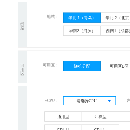
地域：
华北 1（青岛）
华北 2（北京
线
路
华南2（河源）
西南1（成都
可用区：
可
随机分配
可用区B区
用
区
vCPU：
请选择CPU
通用型
计算型
GPU型
CPU型