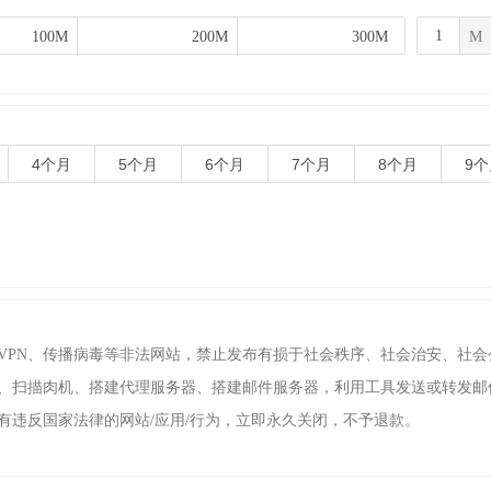
100M
100M
200M
200M
300M
300M
M
4个月
5个月
6个月
7个月
8个月
9个
墙VPN、传播病毒等非法网站，禁止发布有损于社会秩序、社会治安、社
透、扫描肉机、搭建代理服务器、搭建邮件服务器，利用工具发送或转发邮
有违反国家法律的网站/应用/行为，立即永久关闭，不予退款。