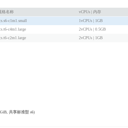
规格名称
vCPUs | 内存
cs.s6-c1m1.small
1vCPUs | 1GB
cs.t6-c4m1.large
2vCPUs | 0.5GB
cs.t6-c2m1.large
2vCPUs | 1GB
U 1 GiB, 共享标准型 s6)