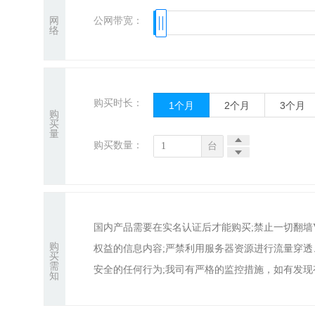
网
公网带宽：
络
购买时长：
1个月
2个月
3个月
购
买
量
购买数量：
台
国内产品需要在实名认证后才能购买;禁止一切翻
购
权益的信息内容;严禁利用服务器资源进行流量穿
买
需
安全的任何行为;我司有严格的监控措施，如有发现
知