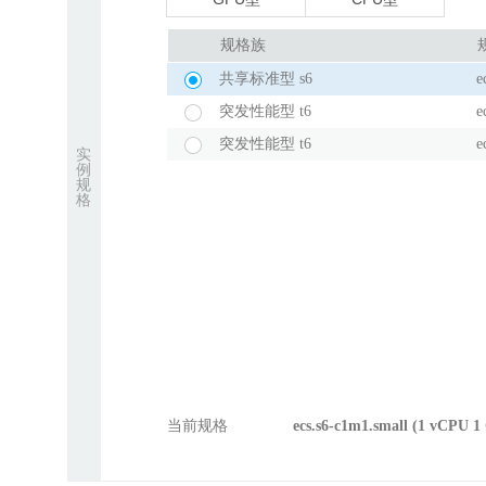
规格族
共享标准型 s6
e
突发性能型 t6
e
突发性能型 t6
e
实
例
规
格
当前规格
ecs.s6-c1m1.small (1 vCP