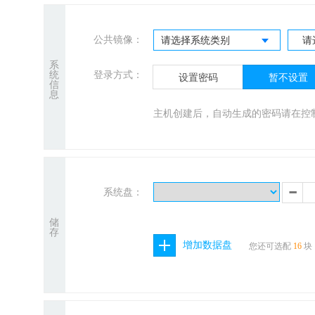
公共镜像：
请选择系统类别
请
系
统
登录方式：
设置密码
暂不设置
信
息
主机创建后，自动生成的密码请在控
-
系统盘：
储
存
增加数据盘
您还可选配
16
块