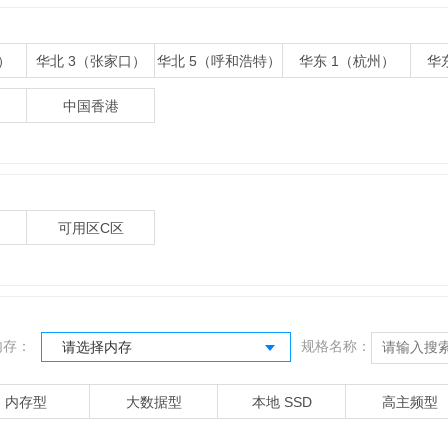
）
华北 3（张家口）
华北 5（呼和浩特）
华东 1（杭州）
华
）
中国香港
可用区C区
内存：
规格名称：
请选择内存
内存型
大数据型
本地 SSD
高主频型